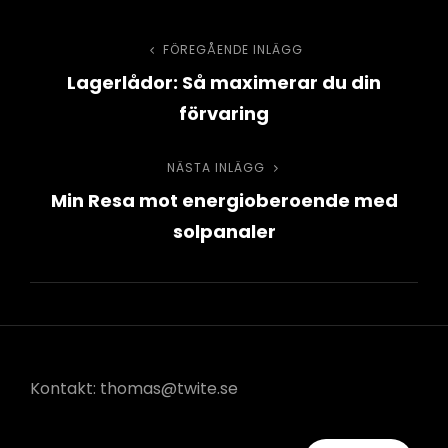
Inläggsnavigering
FÖREGÅENDE INLÄGG
Föregående
Lagerlådor: Så maximerar du din
inlägg
förvaring
NÄSTA INLÄGG
Nästa
Min Resa mot energioberoende med
inlägg
solpanaler
Kontakt: thomas@twite.se